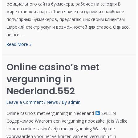
официального сайта букмекера, рабочее на сегодня В
мире ставок и азарта 1вин является одним из наиболее
популярных букмекеров, предлагающих своим клиентам
широкий спектр услуг и возможностей для ставок. Однако,
не все …
Read More »
Online casino’s met
vergunning in
Nederland.552
Leave a Comment
/
News
/ By
admin
Online casino’s met vergunning in Nederland
SPELEN
Содержимое Waarom een vergunning noodzakelijk is Welke
soorten online casino’s zijn met vergunning Wat zijn de
voorwaarden voor het verkrijgen van een vergunning In