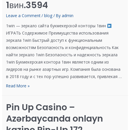
1вин.3594
Leave a Comment
/
blog
/ By
admin
1win — зеркало сайта букмекерской конторы 1вин
ИГРАТЬ Содержимое Преимущества использования
зеркала 1win Быстрый доступ к функциональным
возможностям Безопасность и конфиденциальность Как
найти зеркало 1win Безопасность и надежность зеркала
1win Букмекерская контора 1вин является одним из
лидеров на рынке азартных игр. Компания была основана
в 2018 году и с тех пор успешно развивается, привлекая …
Read More »
Pin Up Casino –
Azərbaycanda onlayn