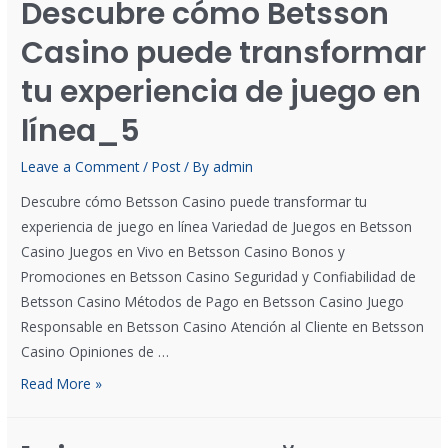
Descubre cómo Betsson
Casino puede transformar
tu experiencia de juego en
línea_5
Leave a Comment
/
Post
/ By
admin
Descubre cómo Betsson Casino puede transformar tu
experiencia de juego en línea Variedad de Juegos en Betsson
Casino Juegos en Vivo en Betsson Casino Bonos y
Promociones en Betsson Casino Seguridad y Confiabilidad de
Betsson Casino Métodos de Pago en Betsson Casino Juego
Responsable en Betsson Casino Atención al Cliente en Betsson
Casino Opiniones de …
Read More »