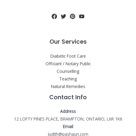
Our Services
Diabetic Foot Care
Officiant / Notary Public
Counselling
Teaching
Natural Remedies
Contact Info
Address
12 LOFTY PINES PLACE, BRAMPTON, ONTARIO, L6R 1K6
Email
Judith@pashaun.com