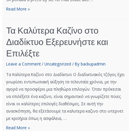
Read More »
Τα Καλύτερα Καζίνο στο
Διαδίκτυο Εξερευνήστε και
Επιλέξτε
Leave a Comment
/
Uncategorized
/ By
backupadmin
Τα Καλύτερα Καζίνο στο Διαδίκτυο Ο διαδικτυακός τζόγος έχει
γνωρίσει εντυπωσιακή αύξηση τα τελευταία χρόνια, με την
αγορά να προσφέρει μια πληθώρα επιλογών. Όταν πρόκειται
να επιλέξετε ένα καζίνο, είναι σημαντικό να γνωρίζετε ποιες
είναι οι καλύτερες επιλογές διαθέσιμες. Σε αυτή την
ανασκόπηση, θα εξετάσουμε τα καλυτερα καζινο στο ιντερνετ
με κριτήρια όπως η ασφάλεια, …
Read More »