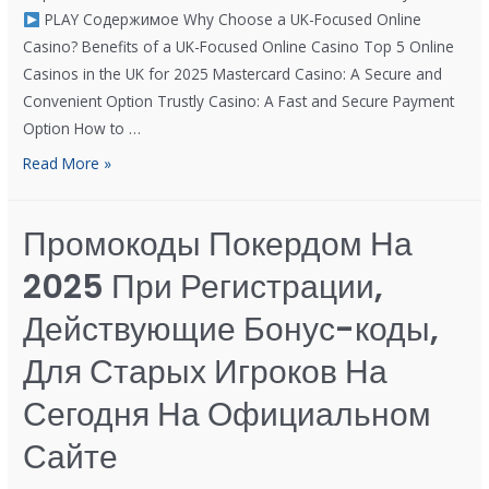
PLAY Содержимое Why Choose a UK-Focused Online
Casino? Benefits of a UK-Focused Online Casino Top 5 Online
Casinos in the UK for 2025 Mastercard Casino: A Secure and
Convenient Option Trustly Casino: A Fast and Secure Payment
Option How to …
Read More »
Промокоды Покердом На
2025 При Регистрации,
Действующие Бонус-коды,
Для Старых Игроков На
Сегодня На Официальном
Сайте