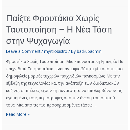
Παίξτε Φρουτάκια Χωρίς
Ταυτοποίηση – Η Νέα Τάση
στην Ψυχαγωγία
Leave a Comment
/
myrtilobistro
/ By
backupadmin
Φρουτάκια Χωρίς Ταυτοποίηση: Μια Επαναστατική Εμπειρία Πα
παιχνιδιού Τα φρουτάκια είναι αναμφισβήτητα μία από τις πιο
δημοφιλείς μορφές τυχερών παιχνιδιών παγκοσμίως. Με την
εξέλιξη της τεχνολογίας και την ανάπτυξη των διαδικτυακών
καζίνο, οι παίκτες έχουν τη δυνατότητα να απολαμβάνουν τις
αγαπημένες τους περιστροφές από την άνεση του σπιτιού
τους. Μια από τις πιο προσαρμοσμένες τάσεις …
Read More »