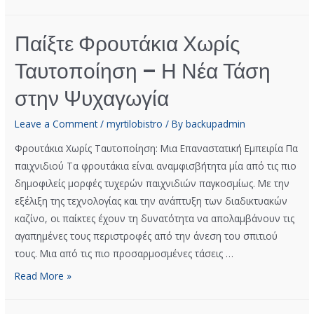
Παίξτε Φρουτάκια Χωρίς
Ταυτοποίηση – Η Νέα Τάση
στην Ψυχαγωγία
Leave a Comment
/
myrtilobistro
/ By
backupadmin
Φρουτάκια Χωρίς Ταυτοποίηση: Μια Επαναστατική Εμπειρία Πα
παιχνιδιού Τα φρουτάκια είναι αναμφισβήτητα μία από τις πιο
δημοφιλείς μορφές τυχερών παιχνιδιών παγκοσμίως. Με την
εξέλιξη της τεχνολογίας και την ανάπτυξη των διαδικτυακών
καζίνο, οι παίκτες έχουν τη δυνατότητα να απολαμβάνουν τις
αγαπημένες τους περιστροφές από την άνεση του σπιτιού
τους. Μια από τις πιο προσαρμοσμένες τάσεις …
Read More »