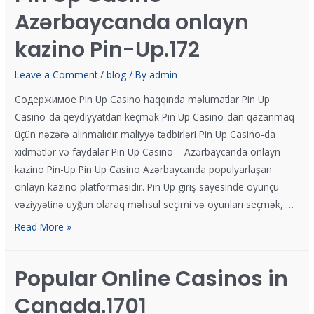
Azərbaycanda onlayn
kazino Pin-Up.172
Leave a Comment
/
blog
/ By
admin
Содержимое Pin Up Casino haqqında məlumatlar Pin Up
Casino-da qeydiyyatdan keçmək Pin Up Casino-dan qazanmaq
üçün nəzərə alınmalıdır maliyyə tədbirləri Pin Up Casino-da
xidmətlər və faydalar Pin Up Casino – Azərbaycanda onlayn
kazino Pin-Up Pin Up Casino Azərbaycanda populyarlaşan
onlayn kazino platformasıdır. Pin Up giriş sayesinde oyunçu
vəziyyətinə uyğun olaraq məhsul seçimi və oyunları seçmək, …
Read More »
Popular Online Casinos in
Canada.1701