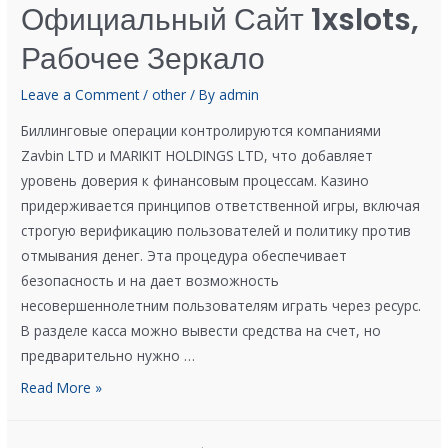
Официальный Сайт 1xslots,
Рабочее Зеркало
Leave a Comment
/
other
/ By
admin
Биллинговые операции контролируются компаниями
Zavbin LTD и MARIKIT HOLDINGS LTD, что добавляет
уровень доверия к финансовым процессам. Казино
придерживается принципов ответственной игры, включая
строгую верификацию пользователей и политику против
отмывания денег. Эта процедура обеспечивает
безопасность и на дает возможность
несовершеннолетним пользователям играть через ресурс.
В разделе касса можно вывести средства на счет, но
предварительно нужно …
Read More »