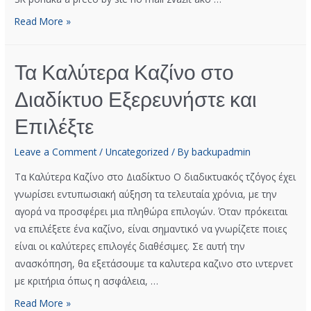
Read More »
Τα Καλύτερα Καζίνο στο
Διαδίκτυο Εξερευνήστε και
Επιλέξτε
Leave a Comment
/
Uncategorized
/ By
backupadmin
Τα Καλύτερα Καζίνο στο Διαδίκτυο Ο διαδικτυακός τζόγος έχει
γνωρίσει εντυπωσιακή αύξηση τα τελευταία χρόνια, με την
αγορά να προσφέρει μια πληθώρα επιλογών. Όταν πρόκειται
να επιλέξετε ένα καζίνο, είναι σημαντικό να γνωρίζετε ποιες
είναι οι καλύτερες επιλογές διαθέσιμες. Σε αυτή την
ανασκόπηση, θα εξετάσουμε τα καλυτερα καζινο στο ιντερνετ
με κριτήρια όπως η ασφάλεια, …
Read More »