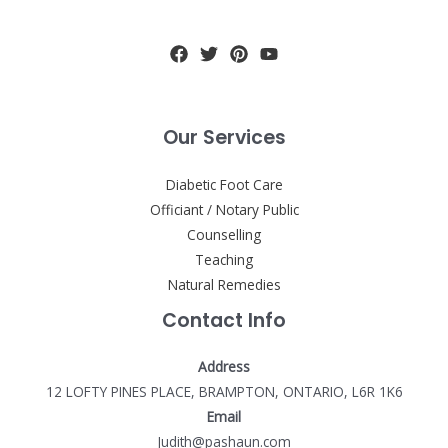
Our Services
Diabetic Foot Care
Officiant / Notary Public
Counselling
Teaching
Natural Remedies
Contact Info
Address
12 LOFTY PINES PLACE, BRAMPTON, ONTARIO, L6R 1K6
Email
Judith@pashaun.com