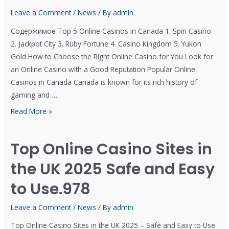
Leave a Comment
/
News
/ By
admin
Содержимое Top 5 Online Casinos in Canada 1. Spin Casino
2. Jackpot City 3. Ruby Fortune 4. Casino Kingdom 5. Yukon
Gold How to Choose the Right Online Casino for You Look for
an Online Casino with a Good Reputation Popular Online
Casinos in Canada Canada is known for its rich history of
gaming and …
Read More »
Top Online Casino Sites in
the UK 2025 Safe and Easy
to Use.978
Leave a Comment
/
News
/ By
admin
Top Online Casino Sites in the UK 2025 – Safe and Easy to Use