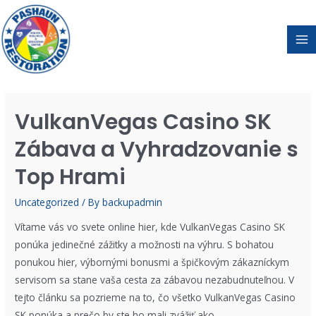
VulkanVegas Casino SK
Zábava a Vyhradzovanie s
Top Hrami
Uncategorized
/ By
backupadmin
Vítame vás vo svete online hier, kde VulkanVegas Casino SK
ponúka jedinečné zážitky a možnosti na výhru. S bohatou
ponukou hier, výbornými bonusmi a špičkovým zákazníckym
servisom sa stane vaša cesta za zábavou nezabudnuteľnou. V
tejto článku sa pozrieme na to, čo všetko VulkanVegas Casino
SK ponúka a prečo by ste ho mali zvážiť ako …