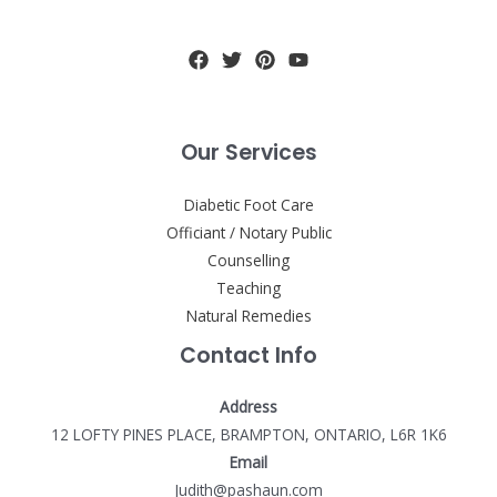
Our Services
Diabetic Foot Care
Officiant / Notary Public
Counselling
Teaching
Natural Remedies
Contact Info
Address
12 LOFTY PINES PLACE, BRAMPTON, ONTARIO, L6R 1K6
Email
Judith@pashaun.com