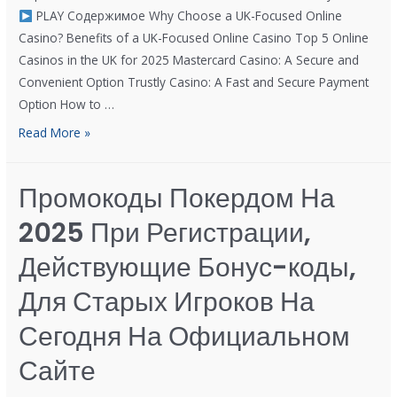
PLAY Содержимое Why Choose a UK-Focused Online
Casino? Benefits of a UK-Focused Online Casino Top 5 Online
Casinos in the UK for 2025 Mastercard Casino: A Secure and
Convenient Option Trustly Casino: A Fast and Secure Payment
Option How to …
Read More »
Промокоды Покердом На
2025 При Регистрации,
Действующие Бонус-коды,
Для Старых Игроков На
Сегодня На Официальном
Сайте