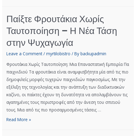
Παίξτε Φρουτάκια Χωρίς
Ταυτοποίηση – Η Νέα Τάση
στην Ψυχαγωγία
Leave a Comment
/
myrtilobistro
/ By
backupadmin
Φρουτάκια Χωρίς Ταυτοποίηση: Μια Επαναστατική Εμπειρία Πα
παιχνιδιού Τα φρουτάκια είναι αναμφισβήτητα μία από τις πιο
δημοφιλείς μορφές τυχερών παιχνιδιών παγκοσμίως. Με την
εξέλιξη της τεχνολογίας και την ανάπτυξη των διαδικτυακών
καζίνο, οι παίκτες έχουν τη δυνατότητα να απολαμβάνουν τις
αγαπημένες τους περιστροφές από την άνεση του σπιτιού
τους. Μια από τις πιο προσαρμοσμένες τάσεις …
Read More »