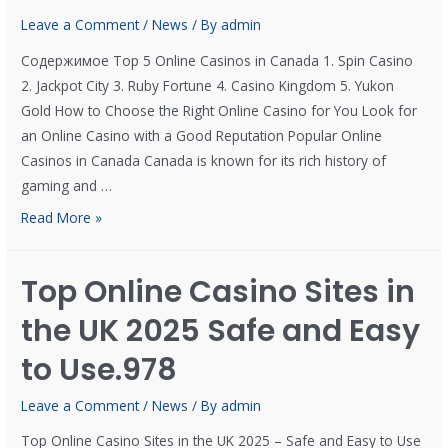
Leave a Comment
/
News
/ By
admin
Содержимое Top 5 Online Casinos in Canada 1. Spin Casino
2. Jackpot City 3. Ruby Fortune 4. Casino Kingdom 5. Yukon
Gold How to Choose the Right Online Casino for You Look for
an Online Casino with a Good Reputation Popular Online
Casinos in Canada Canada is known for its rich history of
gaming and …
Read More »
Top Online Casino Sites in
the UK 2025 Safe and Easy
to Use.978
Leave a Comment
/
News
/ By
admin
Top Online Casino Sites in the UK 2025 – Safe and Easy to Use