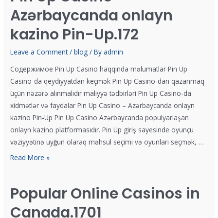
Azərbaycanda onlayn
kazino Pin-Up.172
Leave a Comment
/
blog
/ By
admin
Содержимое Pin Up Casino haqqında məlumatlar Pin Up
Casino-da qeydiyyatdan keçmək Pin Up Casino-dan qazanmaq
üçün nəzərə alınmalıdır maliyyə tədbirləri Pin Up Casino-da
xidmətlər və faydalar Pin Up Casino – Azərbaycanda onlayn
kazino Pin-Up Pin Up Casino Azərbaycanda populyarlaşan
onlayn kazino platformasıdır. Pin Up giriş sayesinde oyunçu
vəziyyətinə uyğun olaraq məhsul seçimi və oyunları seçmək, …
Read More »
Popular Online Casinos in
Canada.1701