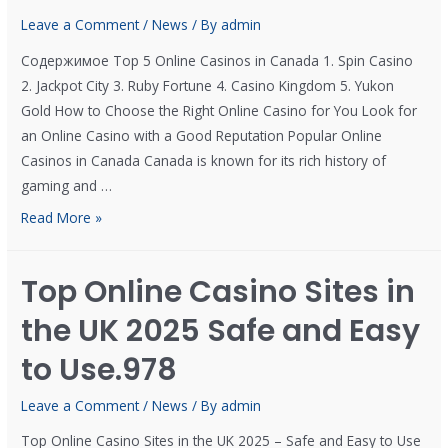
Leave a Comment
/
News
/ By
admin
Содержимое Top 5 Online Casinos in Canada 1. Spin Casino
2. Jackpot City 3. Ruby Fortune 4. Casino Kingdom 5. Yukon
Gold How to Choose the Right Online Casino for You Look for
an Online Casino with a Good Reputation Popular Online
Casinos in Canada Canada is known for its rich history of
gaming and …
Read More »
Top Online Casino Sites in
the UK 2025 Safe and Easy
to Use.978
Leave a Comment
/
News
/ By
admin
Top Online Casino Sites in the UK 2025 – Safe and Easy to Use