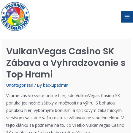
VulkanVegas Casino SK
Zábava a Vyhradzovanie s
Top Hrami
Uncategorized
/ By
backupadmin
Vítame vás vo svete online hier, kde VulkanVegas Casino SK
ponúka jedinečné zážitky a možnosti na výhru. S bohatou
ponukou hier, výbornými bonusmi a špičkovým zákazníckym
servisom sa stane vaša cesta za zábavou nezabudnuteľnou. V
tejto článku sa pozrieme na to, čo všetko VulkanVegas Casino
SK ponúka a prečo by ste ho mali zvážiť ako …