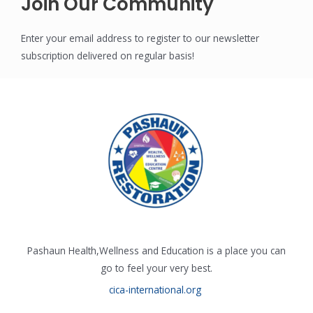
Join Our Community
Enter your email address to register to our newsletter
subscription delivered on regular basis!
Pashaun Health,Wellness and Education is a place you can
go to feel your very best.
cica-international.org