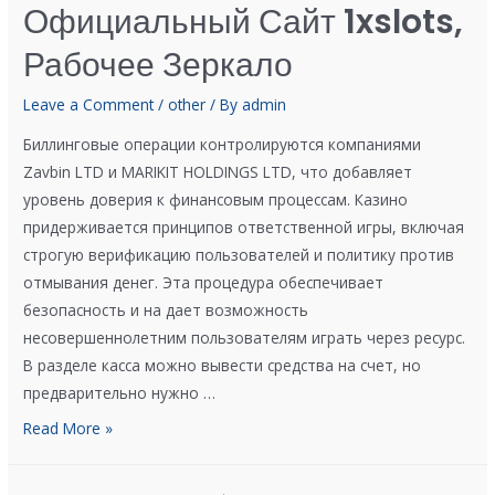
Официальный Сайт 1xslots,
Рабочее Зеркало
Leave a Comment
/
other
/ By
admin
Биллинговые операции контролируются компаниями
Zavbin LTD и MARIKIT HOLDINGS LTD, что добавляет
уровень доверия к финансовым процессам. Казино
придерживается принципов ответственной игры, включая
строгую верификацию пользователей и политику против
отмывания денег. Эта процедура обеспечивает
безопасность и на дает возможность
несовершеннолетним пользователям играть через ресурс.
В разделе касса можно вывести средства на счет, но
предварительно нужно …
Read More »