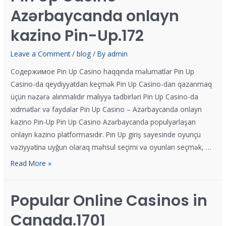
Azərbaycanda onlayn
kazino Pin-Up.172
Leave a Comment
/
blog
/ By
admin
Содержимое Pin Up Casino haqqında məlumatlar Pin Up
Casino-da qeydiyyatdan keçmək Pin Up Casino-dan qazanmaq
üçün nəzərə alınmalıdır maliyyə tədbirləri Pin Up Casino-da
xidmətlər və faydalar Pin Up Casino – Azərbaycanda onlayn
kazino Pin-Up Pin Up Casino Azərbaycanda populyarlaşan
onlayn kazino platformasıdır. Pin Up giriş sayesinde oyunçu
vəziyyətinə uyğun olaraq məhsul seçimi və oyunları seçmək, …
Read More »
Popular Online Casinos in
Canada.1701