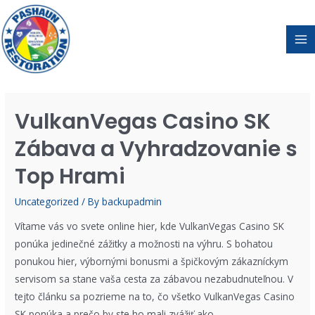
VulkanVegas Casino SK
Zábava a Vyhradzovanie s
Top Hrami
Uncategorized
/ By
backupadmin
Vítame vás vo svete online hier, kde VulkanVegas Casino SK
ponúka jedinečné zážitky a možnosti na výhru. S bohatou
ponukou hier, výbornými bonusmi a špičkovým zákazníckym
servisom sa stane vaša cesta za zábavou nezabudnuteľnou. V
tejto článku sa pozrieme na to, čo všetko VulkanVegas Casino
SK ponúka a prečo by ste ho mali zvážiť ako …