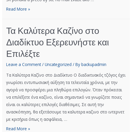
Read More »
Τα Καλύτερα Καζίνο στο
Διαδίκτυο Εξερευνήστε και
Επιλέξτε
Leave a Comment
/
Uncategorized
/ By
backupadmin
Τα Καλύτερα Καζίνο στο Διαδίκτυο Ο διαδικτυακός τζόγος έχει
γνωρίσει εντυπωσιακή αύξηση τα τελευταία χρόνια, με την
αγορά να προσφέρει μια πληθώρα επιλογών. Όταν πρόκειται
να επιλέξετε ένα καζίνο, είναι σημαντικό να γνωρίζετε ποιες
είναι οι καλύτερες επιλογές διαθέσιμες. Σε αυτή την
ανασκόπηση, θα εξετάσουμε τα καλυτερα καζινο στο ιντερνετ
με κριτήρια όπως η ασφάλεια, …
Read More »