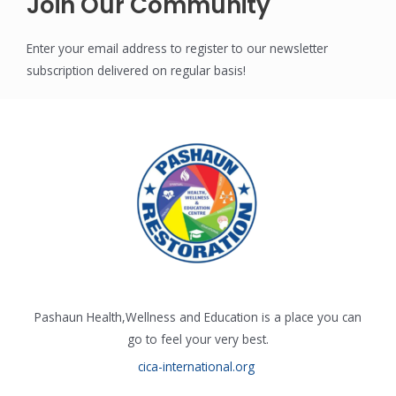
Join Our Community
Enter your email address to register to our newsletter
subscription delivered on regular basis!
Pashaun Health,Wellness and Education is a place you can
go to feel your very best.
cica-international.org