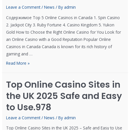
Leave a Comment
/
News
/ By
admin
Содержимое Top 5 Online Casinos in Canada 1. Spin Casino
2. Jackpot City 3. Ruby Fortune 4. Casino Kingdom 5. Yukon
Gold How to Choose the Right Online Casino for You Look for
an Online Casino with a Good Reputation Popular Online
Casinos in Canada Canada is known for its rich history of
gaming and …
Read More »
Top Online Casino Sites in
the UK 2025 Safe and Easy
to Use.978
Leave a Comment
/
News
/ By
admin
Top Online Casino Sites in the UK 2025 – Safe and Easy to Use