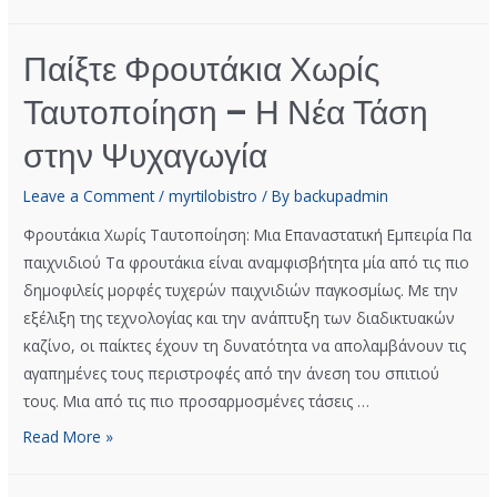
Παίξτε Φρουτάκια Χωρίς
Ταυτοποίηση – Η Νέα Τάση
στην Ψυχαγωγία
Leave a Comment
/
myrtilobistro
/ By
backupadmin
Φρουτάκια Χωρίς Ταυτοποίηση: Μια Επαναστατική Εμπειρία Πα
παιχνιδιού Τα φρουτάκια είναι αναμφισβήτητα μία από τις πιο
δημοφιλείς μορφές τυχερών παιχνιδιών παγκοσμίως. Με την
εξέλιξη της τεχνολογίας και την ανάπτυξη των διαδικτυακών
καζίνο, οι παίκτες έχουν τη δυνατότητα να απολαμβάνουν τις
αγαπημένες τους περιστροφές από την άνεση του σπιτιού
τους. Μια από τις πιο προσαρμοσμένες τάσεις …
Read More »