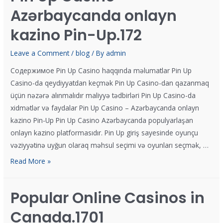
Azərbaycanda onlayn
kazino Pin-Up.172
Leave a Comment
/
blog
/ By
admin
Содержимое Pin Up Casino haqqında məlumatlar Pin Up
Casino-da qeydiyyatdan keçmək Pin Up Casino-dan qazanmaq
üçün nəzərə alınmalıdır maliyyə tədbirləri Pin Up Casino-da
xidmətlər və faydalar Pin Up Casino – Azərbaycanda onlayn
kazino Pin-Up Pin Up Casino Azərbaycanda populyarlaşan
onlayn kazino platformasıdır. Pin Up giriş sayesinde oyunçu
vəziyyətinə uyğun olaraq məhsul seçimi və oyunları seçmək, …
Read More »
Popular Online Casinos in
Canada.1701