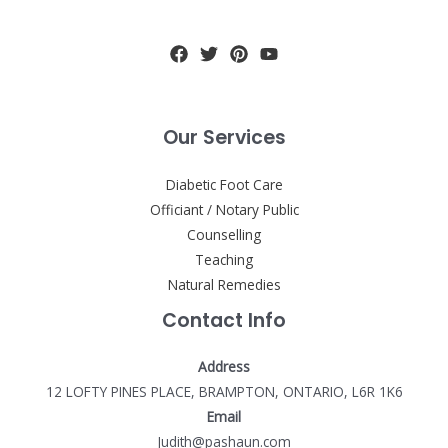
Our Services
Diabetic Foot Care
Officiant / Notary Public
Counselling
Teaching
Natural Remedies
Contact Info
Address
12 LOFTY PINES PLACE, BRAMPTON, ONTARIO, L6R 1K6
Email
Judith@pashaun.com