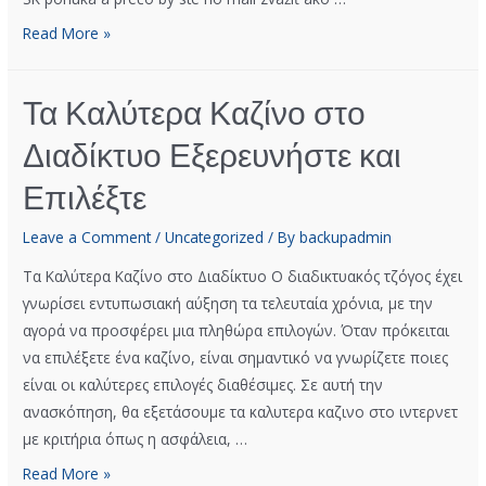
Read More »
Τα Καλύτερα Καζίνο στο
Διαδίκτυο Εξερευνήστε και
Επιλέξτε
Leave a Comment
/
Uncategorized
/ By
backupadmin
Τα Καλύτερα Καζίνο στο Διαδίκτυο Ο διαδικτυακός τζόγος έχει
γνωρίσει εντυπωσιακή αύξηση τα τελευταία χρόνια, με την
αγορά να προσφέρει μια πληθώρα επιλογών. Όταν πρόκειται
να επιλέξετε ένα καζίνο, είναι σημαντικό να γνωρίζετε ποιες
είναι οι καλύτερες επιλογές διαθέσιμες. Σε αυτή την
ανασκόπηση, θα εξετάσουμε τα καλυτερα καζινο στο ιντερνετ
με κριτήρια όπως η ασφάλεια, …
Read More »