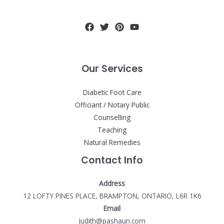
Our Services
Diabetic Foot Care
Officiant / Notary Public
Counselling
Teaching
Natural Remedies
Contact Info
Address
12 LOFTY PINES PLACE, BRAMPTON, ONTARIO, L6R 1K6
Email
Judith@pashaun.com