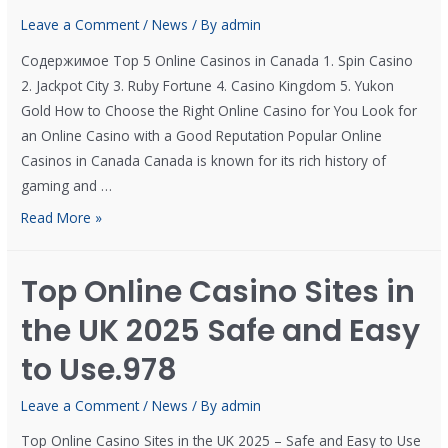
Leave a Comment
/
News
/ By
admin
Содержимое Top 5 Online Casinos in Canada 1. Spin Casino
2. Jackpot City 3. Ruby Fortune 4. Casino Kingdom 5. Yukon
Gold How to Choose the Right Online Casino for You Look for
an Online Casino with a Good Reputation Popular Online
Casinos in Canada Canada is known for its rich history of
gaming and …
Read More »
Top Online Casino Sites in
the UK 2025 Safe and Easy
to Use.978
Leave a Comment
/
News
/ By
admin
Top Online Casino Sites in the UK 2025 – Safe and Easy to Use