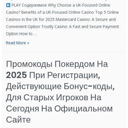
PLAY Содержимое Why Choose a UK-Focused Online
Casino? Benefits of a UK-Focused Online Casino Top 5 Online
Casinos in the UK for 2025 Mastercard Casino: A Secure and
Convenient Option Trustly Casino: A Fast and Secure Payment
Option How to …
Read More »
Промокоды Покердом На
2025 При Регистрации,
Действующие Бонус-коды,
Для Старых Игроков На
Сегодня На Официальном
Сайте