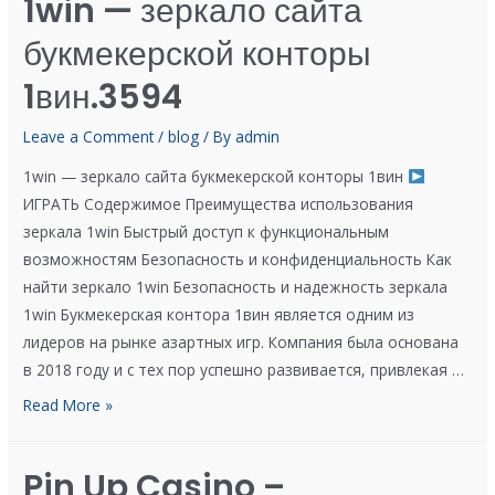
1win — зеркало сайта
букмекерской конторы
1вин.3594
Leave a Comment
/
blog
/ By
admin
1win — зеркало сайта букмекерской конторы 1вин
ИГРАТЬ Содержимое Преимущества использования
зеркала 1win Быстрый доступ к функциональным
возможностям Безопасность и конфиденциальность Как
найти зеркало 1win Безопасность и надежность зеркала
1win Букмекерская контора 1вин является одним из
лидеров на рынке азартных игр. Компания была основана
в 2018 году и с тех пор успешно развивается, привлекая …
Read More »
Pin Up Casino –