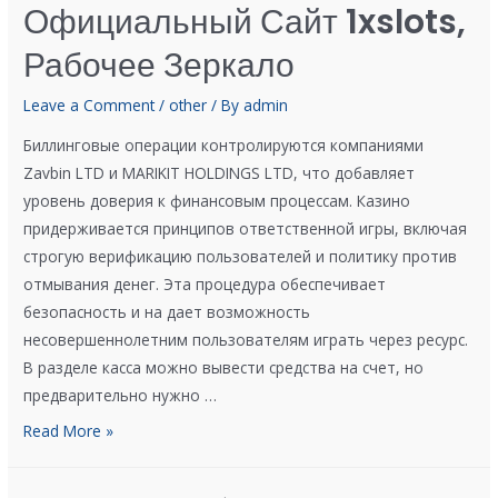
Официальный Сайт 1xslots,
Рабочее Зеркало
Leave a Comment
/
other
/ By
admin
Биллинговые операции контролируются компаниями
Zavbin LTD и MARIKIT HOLDINGS LTD, что добавляет
уровень доверия к финансовым процессам. Казино
придерживается принципов ответственной игры, включая
строгую верификацию пользователей и политику против
отмывания денег. Эта процедура обеспечивает
безопасность и на дает возможность
несовершеннолетним пользователям играть через ресурс.
В разделе касса можно вывести средства на счет, но
предварительно нужно …
Read More »