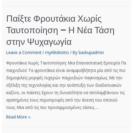
Παίξτε Φρουτάκια Χωρίς
Ταυτοποίηση – Η Νέα Τάση
στην Ψυχαγωγία
Leave a Comment
/
myrtilobistro
/ By
backupadmin
Φρουτάκια Χωρίς Ταυτοποίηση: Μια Επαναστατική Εμπειρία Πα
παιχνιδιού Τα φρουτάκια είναι αναμφισβήτητα μία από τις πιο
δημοφιλείς μορφές τυχερών παιχνιδιών παγκοσμίως. Με την
εξέλιξη της τεχνολογίας και την ανάπτυξη των διαδικτυακών
καζίνο, οι παίκτες έχουν τη δυνατότητα να απολαμβάνουν τις
αγαπημένες τους περιστροφές από την άνεση του σπιτιού
τους. Μια από τις πιο προσαρμοσμένες τάσεις …
Read More »