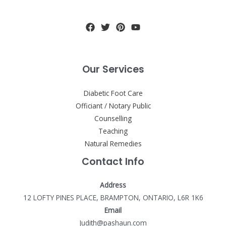
Our Services
Diabetic Foot Care
Officiant / Notary Public
Counselling
Teaching
Natural Remedies
Contact Info
Address
12 LOFTY PINES PLACE, BRAMPTON, ONTARIO, L6R 1K6
Email
Judith@pashaun.com