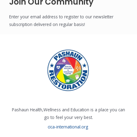
Join Our Community
Enter your email address to register to our newsletter
subscription delivered on regular basis!
Pashaun Health,Wellness and Education is a place you can
go to feel your very best.
cica-international.org