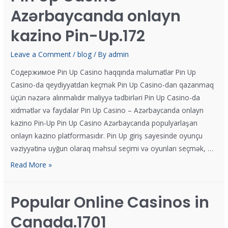
Azərbaycanda onlayn
kazino Pin-Up.172
Leave a Comment
/
blog
/ By
admin
Содержимое Pin Up Casino haqqında məlumatlar Pin Up
Casino-da qeydiyyatdan keçmək Pin Up Casino-dan qazanmaq
üçün nəzərə alınmalıdır maliyyə tədbirləri Pin Up Casino-da
xidmətlər və faydalar Pin Up Casino – Azərbaycanda onlayn
kazino Pin-Up Pin Up Casino Azərbaycanda populyarlaşan
onlayn kazino platformasıdır. Pin Up giriş sayesinde oyunçu
vəziyyətinə uyğun olaraq məhsul seçimi və oyunları seçmək, …
Read More »
Popular Online Casinos in
Canada.1701