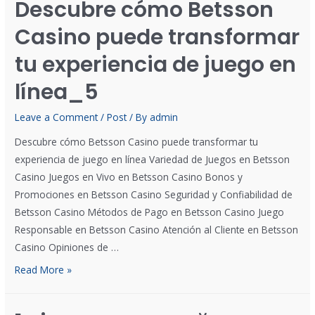
Descubre cómo Betsson
Casino puede transformar
tu experiencia de juego en
línea_5
Leave a Comment
/
Post
/ By
admin
Descubre cómo Betsson Casino puede transformar tu
experiencia de juego en línea Variedad de Juegos en Betsson
Casino Juegos en Vivo en Betsson Casino Bonos y
Promociones en Betsson Casino Seguridad y Confiabilidad de
Betsson Casino Métodos de Pago en Betsson Casino Juego
Responsable en Betsson Casino Atención al Cliente en Betsson
Casino Opiniones de …
Read More »