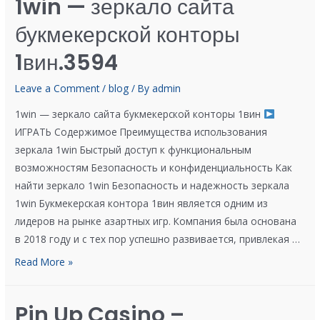
1win — зеркало сайта
букмекерской конторы
1вин.3594
Leave a Comment
/
blog
/ By
admin
1win — зеркало сайта букмекерской конторы 1вин
ИГРАТЬ Содержимое Преимущества использования
зеркала 1win Быстрый доступ к функциональным
возможностям Безопасность и конфиденциальность Как
найти зеркало 1win Безопасность и надежность зеркала
1win Букмекерская контора 1вин является одним из
лидеров на рынке азартных игр. Компания была основана
в 2018 году и с тех пор успешно развивается, привлекая …
Read More »
Pin Up Casino –