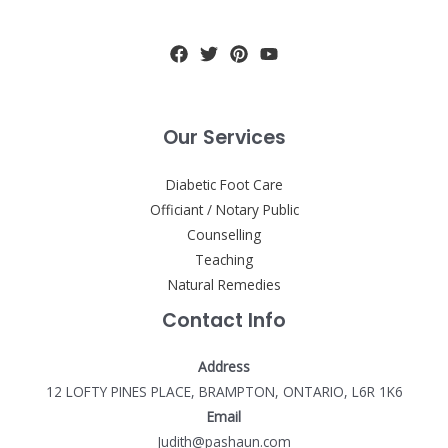
Our Services
Diabetic Foot Care
Officiant / Notary Public
Counselling
Teaching
Natural Remedies
Contact Info
Address
12 LOFTY PINES PLACE, BRAMPTON, ONTARIO, L6R 1K6
Email
Judith@pashaun.com