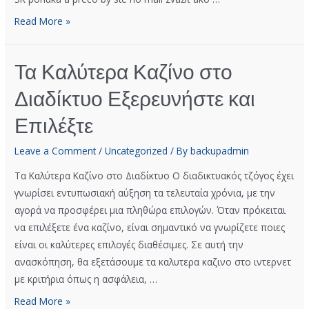
Read More »
Τα Καλύτερα Καζίνο στο
Διαδίκτυο Εξερευνήστε και
Επιλέξτε
Leave a Comment
/
Uncategorized
/ By
backupadmin
Τα Καλύτερα Καζίνο στο Διαδίκτυο Ο διαδικτυακός τζόγος έχει
γνωρίσει εντυπωσιακή αύξηση τα τελευταία χρόνια, με την
αγορά να προσφέρει μια πληθώρα επιλογών. Όταν πρόκειται
να επιλέξετε ένα καζίνο, είναι σημαντικό να γνωρίζετε ποιες
είναι οι καλύτερες επιλογές διαθέσιμες. Σε αυτή την
ανασκόπηση, θα εξετάσουμε τα καλυτερα καζινο στο ιντερνετ
με κριτήρια όπως η ασφάλεια, …
Read More »