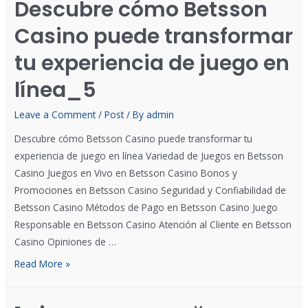
Descubre cómo Betsson
Casino puede transformar
tu experiencia de juego en
línea_5
Leave a Comment
/
Post
/ By
admin
Descubre cómo Betsson Casino puede transformar tu
experiencia de juego en línea Variedad de Juegos en Betsson
Casino Juegos en Vivo en Betsson Casino Bonos y
Promociones en Betsson Casino Seguridad y Confiabilidad de
Betsson Casino Métodos de Pago en Betsson Casino Juego
Responsable en Betsson Casino Atención al Cliente en Betsson
Casino Opiniones de …
Read More »