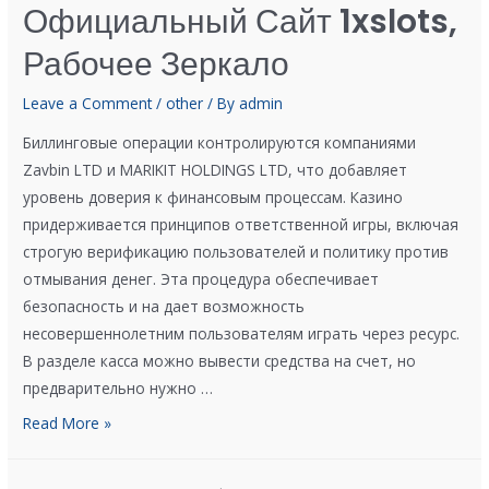
Официальный Сайт 1xslots,
Рабочее Зеркало
Leave a Comment
/
other
/ By
admin
Биллинговые операции контролируются компаниями
Zavbin LTD и MARIKIT HOLDINGS LTD, что добавляет
уровень доверия к финансовым процессам. Казино
придерживается принципов ответственной игры, включая
строгую верификацию пользователей и политику против
отмывания денег. Эта процедура обеспечивает
безопасность и на дает возможность
несовершеннолетним пользователям играть через ресурс.
В разделе касса можно вывести средства на счет, но
предварительно нужно …
Read More »