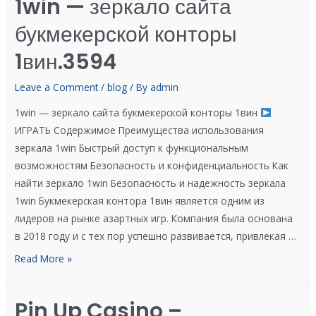
1win — зеркало сайта
букмекерской конторы
1вин.3594
Leave a Comment
/
blog
/ By
admin
1win — зеркало сайта букмекерской конторы 1вин
ИГРАТЬ Содержимое Преимущества использования
зеркала 1win Быстрый доступ к функциональным
возможностям Безопасность и конфиденциальность Как
найти зеркало 1win Безопасность и надежность зеркала
1win Букмекерская контора 1вин является одним из
лидеров на рынке азартных игр. Компания была основана
в 2018 году и с тех пор успешно развивается, привлекая …
Read More »
Pin Up Casino –