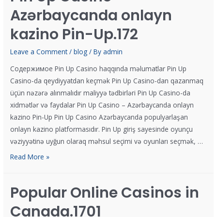
Azərbaycanda onlayn
kazino Pin-Up.172
Leave a Comment
/
blog
/ By
admin
Содержимое Pin Up Casino haqqında məlumatlar Pin Up
Casino-da qeydiyyatdan keçmək Pin Up Casino-dan qazanmaq
üçün nəzərə alınmalıdır maliyyə tədbirləri Pin Up Casino-da
xidmətlər və faydalar Pin Up Casino – Azərbaycanda onlayn
kazino Pin-Up Pin Up Casino Azərbaycanda populyarlaşan
onlayn kazino platformasıdır. Pin Up giriş sayesinde oyunçu
vəziyyətinə uyğun olaraq məhsul seçimi və oyunları seçmək, …
Read More »
Popular Online Casinos in
Canada.1701