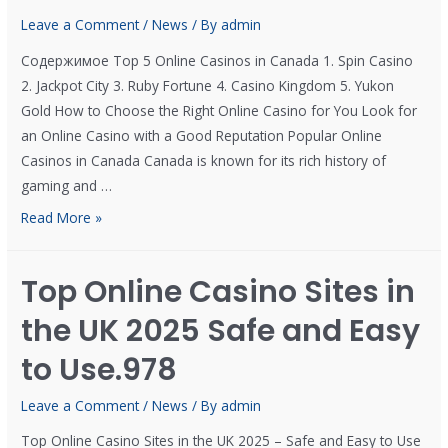
Leave a Comment
/
News
/ By
admin
Содержимое Top 5 Online Casinos in Canada 1. Spin Casino
2. Jackpot City 3. Ruby Fortune 4. Casino Kingdom 5. Yukon
Gold How to Choose the Right Online Casino for You Look for
an Online Casino with a Good Reputation Popular Online
Casinos in Canada Canada is known for its rich history of
gaming and …
Read More »
Top Online Casino Sites in
the UK 2025 Safe and Easy
to Use.978
Leave a Comment
/
News
/ By
admin
Top Online Casino Sites in the UK 2025 – Safe and Easy to Use