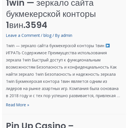
1win — зеркало сайта
букмекерской конторы
1вин.3594
Leave a Comment
/
blog
/ By
admin
1win — зеркало сайта букмекерской конторы 1вин
ИГРАТЬ Содержимое Преимущества использования
зеркала 1win Быстрый доступ к функциональным
возможностям Безопасность и конфиденциальность Как
найти зеркало 1win Безопасность и надежность зеркала
1win Букмекерская контора 1вин является одним из
лидеров на рынке азартных игр. Компания была основана
в 2018 году и с тех пор успешно развивается, привлекая …
Read More »
Pin Up Casino –