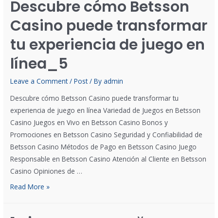
Descubre cómo Betsson
Casino puede transformar
tu experiencia de juego en
línea_5
Leave a Comment
/
Post
/ By
admin
Descubre cómo Betsson Casino puede transformar tu
experiencia de juego en línea Variedad de Juegos en Betsson
Casino Juegos en Vivo en Betsson Casino Bonos y
Promociones en Betsson Casino Seguridad y Confiabilidad de
Betsson Casino Métodos de Pago en Betsson Casino Juego
Responsable en Betsson Casino Atención al Cliente en Betsson
Casino Opiniones de …
Read More »