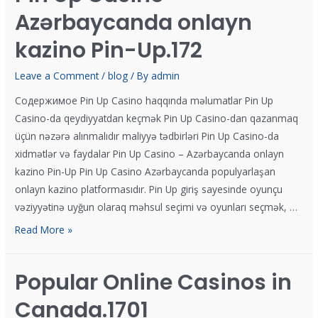
Azərbaycanda onlayn
kazino Pin-Up.172
Leave a Comment
/
blog
/ By
admin
Содержимое Pin Up Casino haqqında məlumatlar Pin Up
Casino-da qeydiyyatdan keçmək Pin Up Casino-dan qazanmaq
üçün nəzərə alınmalıdır maliyyə tədbirləri Pin Up Casino-da
xidmətlər və faydalar Pin Up Casino – Azərbaycanda onlayn
kazino Pin-Up Pin Up Casino Azərbaycanda populyarlaşan
onlayn kazino platformasıdır. Pin Up giriş sayesinde oyunçu
vəziyyətinə uyğun olaraq məhsul seçimi və oyunları seçmək, …
Read More »
Popular Online Casinos in
Canada.1701