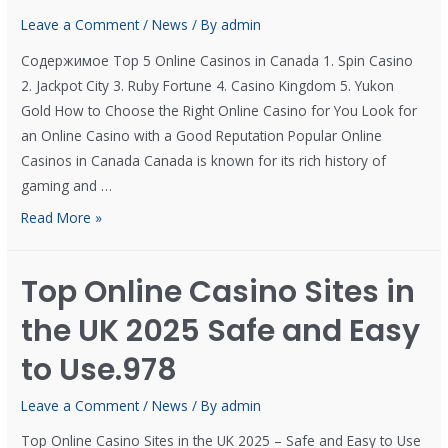
Leave a Comment
/
News
/ By
admin
Содержимое Top 5 Online Casinos in Canada 1. Spin Casino
2. Jackpot City 3. Ruby Fortune 4. Casino Kingdom 5. Yukon
Gold How to Choose the Right Online Casino for You Look for
an Online Casino with a Good Reputation Popular Online
Casinos in Canada Canada is known for its rich history of
gaming and …
Read More »
Top Online Casino Sites in
the UK 2025 Safe and Easy
to Use.978
Leave a Comment
/
News
/ By
admin
Top Online Casino Sites in the UK 2025 – Safe and Easy to Use