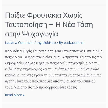
Παίξτε Φρουτάκια Χωρίς
Ταυτοποίηση – Η Νέα Τάση
στην Ψυχαγωγία
Leave a Comment
/
myrtilobistro
/ By
backupadmin
Φρουτάκια Χωρίς Ταυτοποίηση: Μια Επαναστατική Εμπειρία Πα
παιχνιδιού Τα φρουτάκια είναι αναμφισβήτητα μία από τις πιο
δημοφιλείς μορφές τυχερών παιχνιδιών παγκοσμίως. Με την
εξέλιξη της τεχνολογίας και την ανάπτυξη των διαδικτυακών
καζίνο, οι παίκτες έχουν τη δυνατότητα να απολαμβάνουν τις
αγαπημένες τους περιστροφές από την άνεση του σπιτιού
τους. Μια από τις πιο προσαρμοσμένες τάσεις …
Read More »