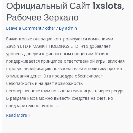
Официальный Сайт 1xslots,
Рабочее Зеркало
Leave a Comment
/
other
/ By
admin
Биллинговые операции контролируются компаниями
Zavbin LTD и MARIKIT HOLDINGS LTD, что добавляет
уровень доверия к финансовым процессам. Казино
придерживается принципов ответственной игры, включая
строгую верификацию пользователей и политику против
отмывания денег. Эта процедура обеспечивает
безопасность и на дает возможность
несовершеннолетним пользователям играть через ресурс.
В разделе касса можно вывести средства на счет, но
предварительно нужно …
Read More »