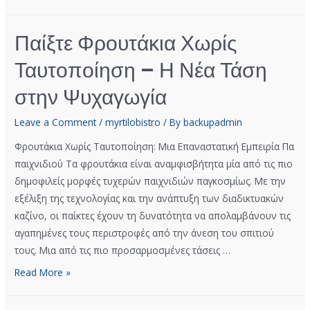
Παίξτε Φρουτάκια Χωρίς
Ταυτοποίηση – Η Νέα Τάση
στην Ψυχαγωγία
Leave a Comment
/
myrtilobistro
/ By
backupadmin
Φρουτάκια Χωρίς Ταυτοποίηση: Μια Επαναστατική Εμπειρία Πα
παιχνιδιού Τα φρουτάκια είναι αναμφισβήτητα μία από τις πιο
δημοφιλείς μορφές τυχερών παιχνιδιών παγκοσμίως. Με την
εξέλιξη της τεχνολογίας και την ανάπτυξη των διαδικτυακών
καζίνο, οι παίκτες έχουν τη δυνατότητα να απολαμβάνουν τις
αγαπημένες τους περιστροφές από την άνεση του σπιτιού
τους. Μια από τις πιο προσαρμοσμένες τάσεις …
Read More »