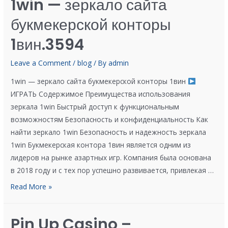
1win — зеркало сайта
букмекерской конторы
1вин.3594
Leave a Comment
/
blog
/ By
admin
1win — зеркало сайта букмекерской конторы 1вин
ИГРАТЬ Содержимое Преимущества использования
зеркала 1win Быстрый доступ к функциональным
возможностям Безопасность и конфиденциальность Как
найти зеркало 1win Безопасность и надежность зеркала
1win Букмекерская контора 1вин является одним из
лидеров на рынке азартных игр. Компания была основана
в 2018 году и с тех пор успешно развивается, привлекая …
Read More »
Pin Up Casino –