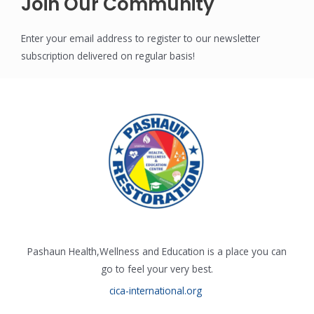
Join Our Community
Enter your email address to register to our newsletter
subscription delivered on regular basis!
Pashaun Health,Wellness and Education is a place you can
go to feel your very best.
cica-international.org