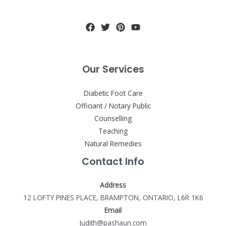
Our Services
Diabetic Foot Care
Officiant / Notary Public
Counselling
Teaching
Natural Remedies
Contact Info
Address
12 LOFTY PINES PLACE, BRAMPTON, ONTARIO, L6R 1K6
Email
Judith@pashaun.com