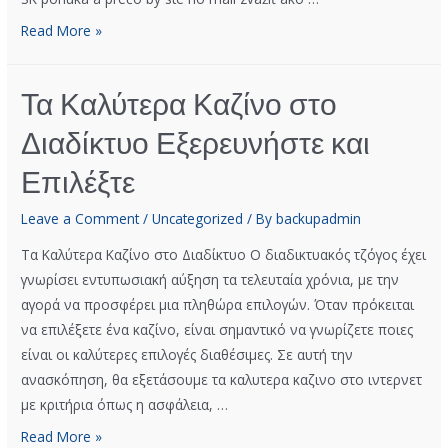
Read More »
Τα Καλύτερα Καζίνο στο
Διαδίκτυο Εξερευνήστε και
Επιλέξτε
Leave a Comment
/
Uncategorized
/ By
backupadmin
Τα Καλύτερα Καζίνο στο Διαδίκτυο Ο διαδικτυακός τζόγος έχει
γνωρίσει εντυπωσιακή αύξηση τα τελευταία χρόνια, με την
αγορά να προσφέρει μια πληθώρα επιλογών. Όταν πρόκειται
να επιλέξετε ένα καζίνο, είναι σημαντικό να γνωρίζετε ποιες
είναι οι καλύτερες επιλογές διαθέσιμες. Σε αυτή την
ανασκόπηση, θα εξετάσουμε τα καλυτερα καζινο στο ιντερνετ
με κριτήρια όπως η ασφάλεια, …
Read More »