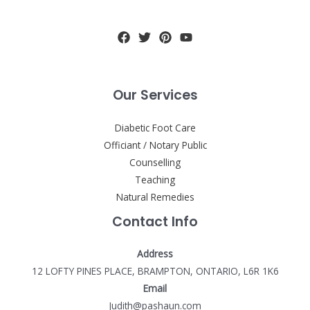
Our Services
Diabetic Foot Care
Officiant / Notary Public
Counselling
Teaching
Natural Remedies
Contact Info
Address
12 LOFTY PINES PLACE, BRAMPTON, ONTARIO, L6R 1K6
Email
Judith@pashaun.com