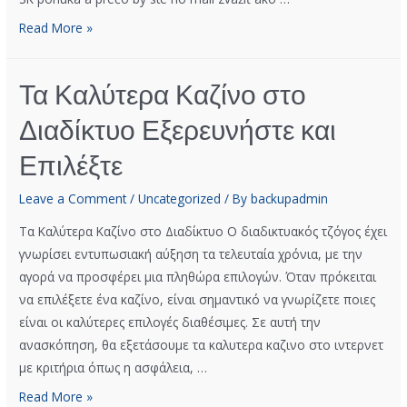
Read More »
Τα Καλύτερα Καζίνο στο
Διαδίκτυο Εξερευνήστε και
Επιλέξτε
Leave a Comment
/
Uncategorized
/ By
backupadmin
Τα Καλύτερα Καζίνο στο Διαδίκτυο Ο διαδικτυακός τζόγος έχει
γνωρίσει εντυπωσιακή αύξηση τα τελευταία χρόνια, με την
αγορά να προσφέρει μια πληθώρα επιλογών. Όταν πρόκειται
να επιλέξετε ένα καζίνο, είναι σημαντικό να γνωρίζετε ποιες
είναι οι καλύτερες επιλογές διαθέσιμες. Σε αυτή την
ανασκόπηση, θα εξετάσουμε τα καλυτερα καζινο στο ιντερνετ
με κριτήρια όπως η ασφάλεια, …
Read More »