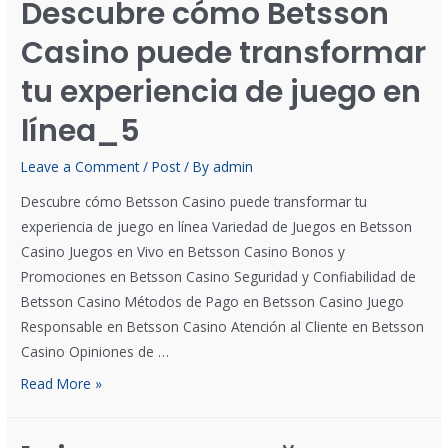
Descubre cómo Betsson
Casino puede transformar
tu experiencia de juego en
línea_5
Leave a Comment
/
Post
/ By
admin
Descubre cómo Betsson Casino puede transformar tu
experiencia de juego en línea Variedad de Juegos en Betsson
Casino Juegos en Vivo en Betsson Casino Bonos y
Promociones en Betsson Casino Seguridad y Confiabilidad de
Betsson Casino Métodos de Pago en Betsson Casino Juego
Responsable en Betsson Casino Atención al Cliente en Betsson
Casino Opiniones de …
Read More »