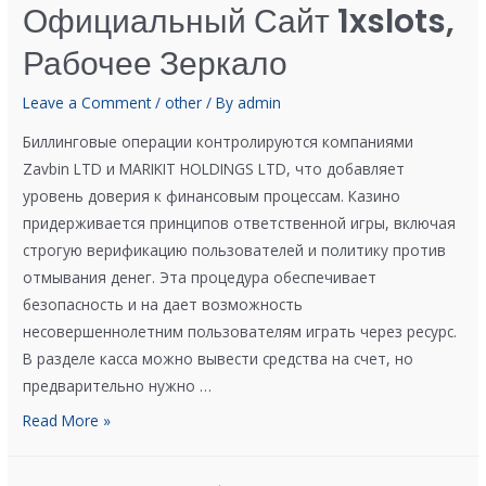
Официальный Сайт 1xslots,
Рабочее Зеркало
Leave a Comment
/
other
/ By
admin
Биллинговые операции контролируются компаниями
Zavbin LTD и MARIKIT HOLDINGS LTD, что добавляет
уровень доверия к финансовым процессам. Казино
придерживается принципов ответственной игры, включая
строгую верификацию пользователей и политику против
отмывания денег. Эта процедура обеспечивает
безопасность и на дает возможность
несовершеннолетним пользователям играть через ресурс.
В разделе касса можно вывести средства на счет, но
предварительно нужно …
Read More »