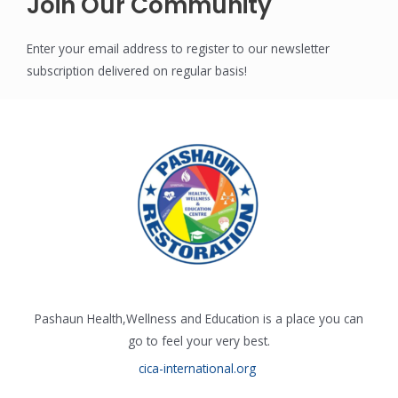
Join Our Community
Enter your email address to register to our newsletter
subscription delivered on regular basis!
Pashaun Health,Wellness and Education is a place you can
go to feel your very best.
cica-international.org