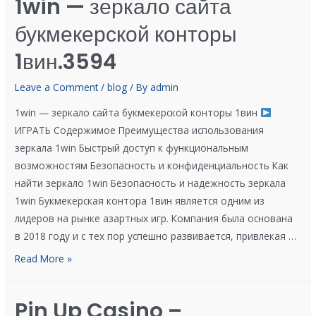
1win — зеркало сайта
букмекерской конторы
1вин.3594
Leave a Comment
/
blog
/ By
admin
1win — зеркало сайта букмекерской конторы 1вин
ИГРАТЬ Содержимое Преимущества использования
зеркала 1win Быстрый доступ к функциональным
возможностям Безопасность и конфиденциальность Как
найти зеркало 1win Безопасность и надежность зеркала
1win Букмекерская контора 1вин является одним из
лидеров на рынке азартных игр. Компания была основана
в 2018 году и с тех пор успешно развивается, привлекая …
Read More »
Pin Up Casino –