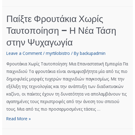
Παίξτε Φρουτάκια Χωρίς
Ταυτοποίηση – Η Νέα Τάση
στην Ψυχαγωγία
Leave a Comment
/
myrtilobistro
/ By
backupadmin
Φρουτάκια Χωρίς Ταυτοποίηση: Μια Επαναστατική Εμπειρία Πα
παιχνιδιού Τα φρουτάκια είναι αναμφισβήτητα μία από τις πιο
δημοφιλείς μορφές τυχερών παιχνιδιών παγκοσμίως. Με την
εξέλιξη της τεχνολογίας και την ανάπτυξη των διαδικτυακών
καζίνο, οι παίκτες έχουν τη δυνατότητα να απολαμβάνουν τις
αγαπημένες τους περιστροφές από την άνεση του σπιτιού
τους. Μια από τις πιο προσαρμοσμένες τάσεις …
Read More »