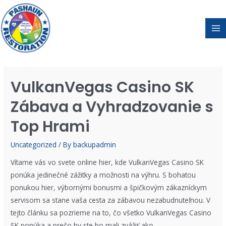
VulkanVegas Casino SK
Zábava a Vyhradzovanie s
Top Hrami
Uncategorized
/ By
backupadmin
Vítame vás vo svete online hier, kde VulkanVegas Casino SK
ponúka jedinečné zážitky a možnosti na výhru. S bohatou
ponukou hier, výbornými bonusmi a špičkovým zákazníckym
servisom sa stane vaša cesta za zábavou nezabudnuteľnou. V
tejto článku sa pozrieme na to, čo všetko VulkanVegas Casino
SK ponúka a prečo by ste ho mali zvážiť ako …